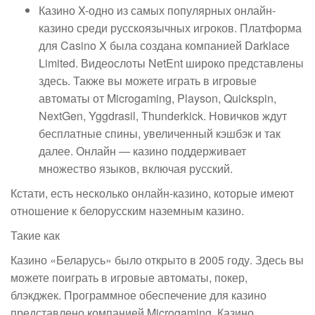
Казино X-одно из самых популярных онлайн-
казино среди русскоязычных игроков. Платформа
для Casino X была создана компанией Darklace
Limited. Видеослоты NetEnt широко представлены
здесь. Также вы можете играть в игровые
автоматы от Microgaming, Playson, Quickspin,
NextGen, Yggdrasil, Thunderkick. Новичков ждут
бесплатные спины, увеличенный кэшбэк и так
далее. Онлайн — казино поддерживает
множество языков, включая русский.
Кстати, есть несколько онлайн-казино, которые имеют
отношение к белорусским наземным казино.
Такие как
Казино «Беларусь» было открыто в 2005 году. Здесь вы
можете поиграть в игровые автоматы, покер,
блэкджек. Программное обеспечение для казино
представлено компанией Microgaming. Казино