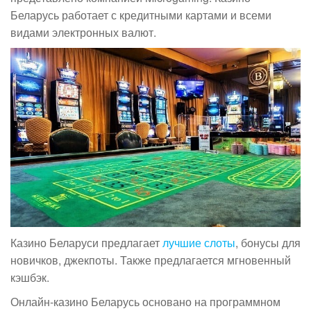
Беларусь работает с кредитными картами и всеми
видами электронных валют.
Казино Беларуси предлагает
лучшие слоты
, бонусы для
новичков, джекпоты. Также предлагается мгновенный
кэшбэк.
Онлайн-казино Беларусь основано на программном